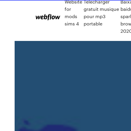
Website
Télécharger
Baix
for
gratuit musique
baid
mods
pour mp3
spar
sims 4
portable
brow
202