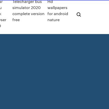
ar
Télécharger bus
Hd
u
simulator 2020
wallpapers
k
complete version
for android
ser
free
nature
0