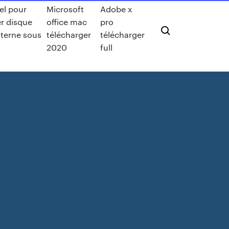
el pour
Microsoft
Adobe x
r disque
office mac
pro
xterne sous
télécharger
télécharger
2020
full