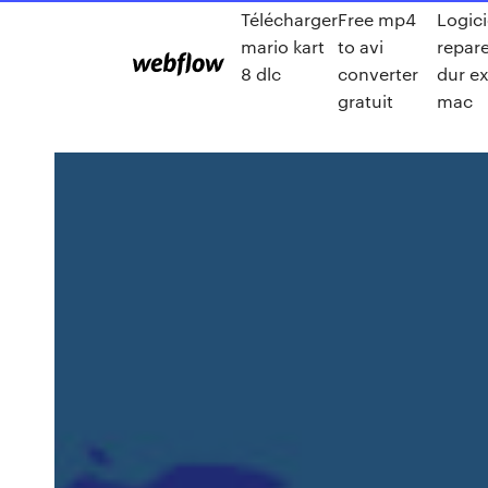
Télécharger
Free mp4
Logici
mario kart
to avi
repare
8 dlc
converter
dur e
gratuit
mac